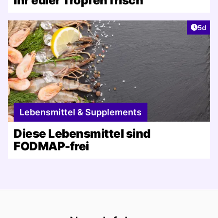
Ihr edler Tropfen frisch
Artike
5d
Lebensmittel & Supplements
Diese Lebensmittel sind
FODMAP-frei
Footer