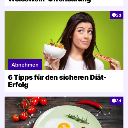
Artike
2d
Abnehmen
6 Tipps für den sicheren Diät-
Erfolg
Artike
3d