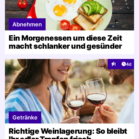
Abnehmen
Ein Morgenessen um diese Zeit
macht schlanker und gesünder
Artike
1
4d
Interaktionen
Getränke
Richtige Weinlagerung: So bleibt