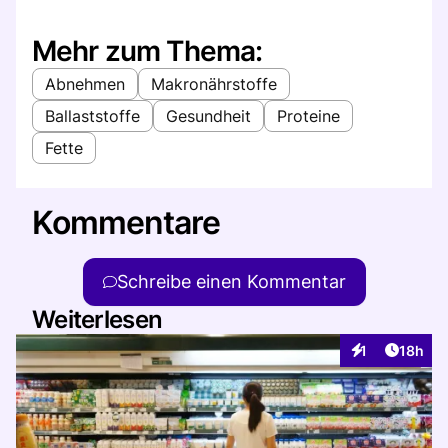
Mehr zum Thema:
Abnehmen
Makronährstoffe
Ballaststoffe
Gesundheit
Proteine
Fette
Kommentare
Schreibe einen Kommentar
Weiterlesen
Artikel
1
18h
Interaktionen