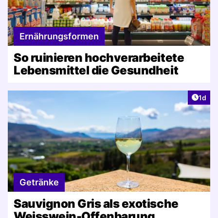
Ernährungsformen
So ruinieren hochverarbeitete
Lebensmittel die Gesundheit
Artike
1d
Getränke
Sauvignon Gris als exotische
Weisswein-Offenbarung