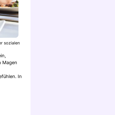
er sozialen
in,
en Magen
efühlen. In