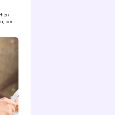
chen
en, um