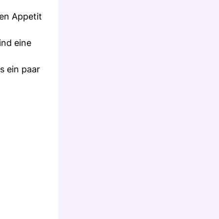
en Appetit
ind eine
s ein paar