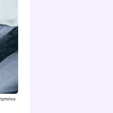
itphotos