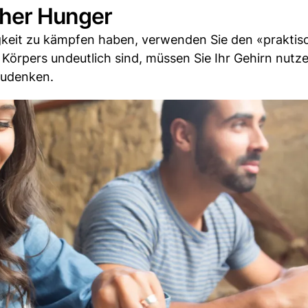
cher Hunger
gkeit zu kämpfen haben, verwenden Sie den «praktis
 Körpers undeutlich sind, müssen Sie Ihr Gehirn nutz
zudenken.