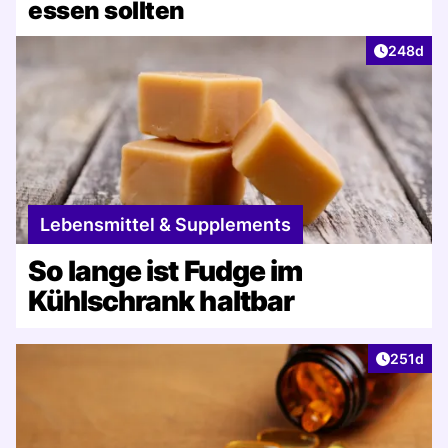
essen sollten
Artikel v
248d
Lebensmittel & Supplements
So lange ist Fudge im
Kühlschrank haltbar
Artikel v
251d