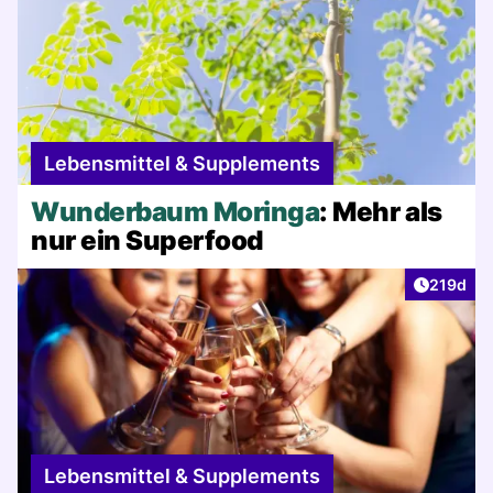
Lebensmittel & Supplements
Wunderbaum Moringa
: Mehr als
nur ein Superfood
Artikel v
219d
Lebensmittel & Supplements