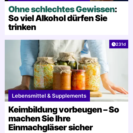
Ohne schlechtes Gewissen
:
So viel Alkohol dürfen Sie
trinken
Artikel v
231d
Lebensmittel & Supplements
Keimbildung vorbeugen – So
machen Sie Ihre
Einmachgläser sicher