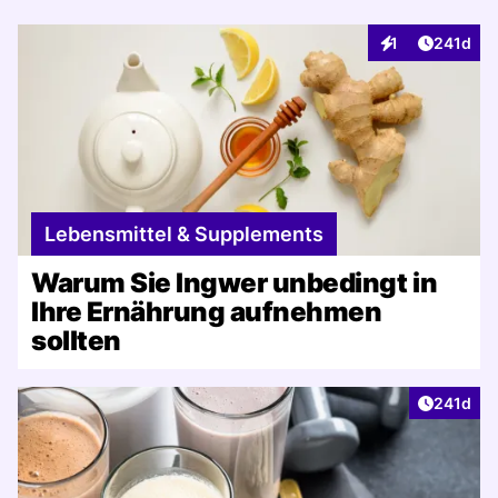
Artikel v
1
241d
Interaktionen
Lebensmittel & Supplements
Warum Sie Ingwer unbedingt in
Ihre Ernährung aufnehmen
sollten
Artikel v
241d