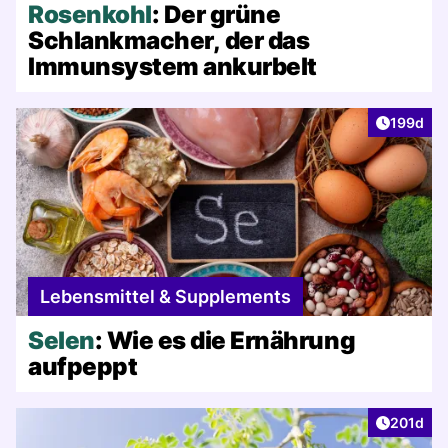
Rosenkohl
: Der grüne
Schlankmacher, der das
Immunsystem ankurbelt
Artikel v
199d
Lebensmittel & Supplements
Selen
: Wie es die Ernährung
aufpeppt
Artikel v
201d