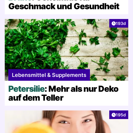
Geschmack und Gesundheit
Artikel v
193d
Lebensmittel & Supplements
Petersilie
: Mehr als nur Deko
auf dem Teller
Artikel v
195d