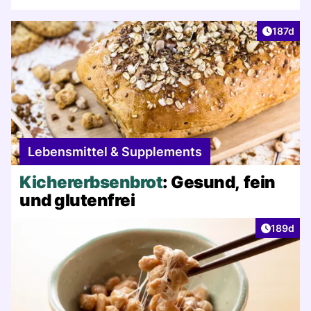
Artikel v
187d
Lebensmittel & Supplements
Kichererbsenbrot
: Gesund, fein
und glutenfrei
Artikel v
189d