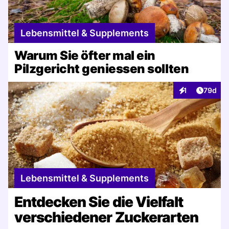
Lebensmittel & Supplements
Warum Sie öfter mal ein
Pilzgericht geniessen sollten
Artikel 
1
79d
Interaktionen
Lebensmittel & Supplements
Entdecken Sie die Vielfalt
verschiedener Zuckerarten