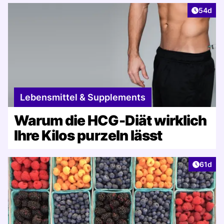
Artikel 
54d
Lebensmittel & Supplements
Warum die HCG-Diät wirklich
Ihre Kilos purzeln lässt
Artikel
61d