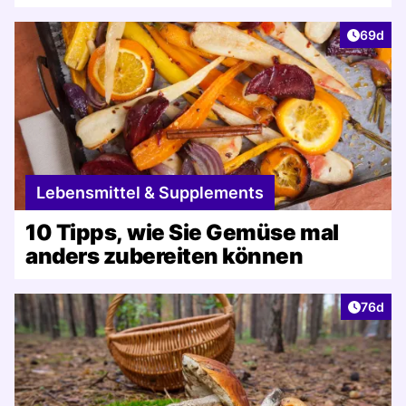
Artikel 
69d
Lebensmittel & Supplements
10 Tipps, wie Sie Gemüse mal
anders zubereiten können
Artikel 
76d