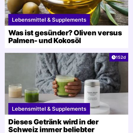
Lebensmittel & Supplements
Was ist gesünder? Oliven versus
Palmen- und Kokosöl
Artikel v
152d
Lebensmittel & Supplements
Dieses Getränk wird in der
Schweiz immer beliebter