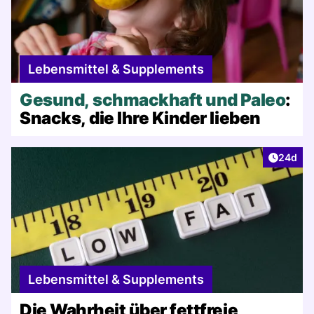
Lebensmittel & Supplements
Gesund, schmackhaft und Paleo
:
Snacks, die Ihre Kinder lieben
Artikel 
24d
Lebensmittel & Supplements
Die Wahrheit über fettfreie