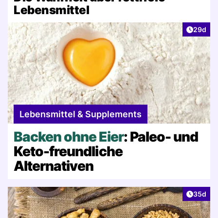
Lebensmittel
Artikel 
29d
Lebensmittel & Supplements
Backen ohne Eier
: Paleo- und
Keto-freundliche
Alternativen
Artikel 
35d