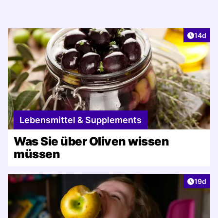
Artikel
14d
Lebensmittel & Supplements
Was Sie über Oliven wissen
müssen
Artikel
19d