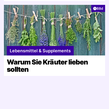
Artikel 
88d
Lebensmittel & Supplements
Warum Sie Kräuter lieben
sollten