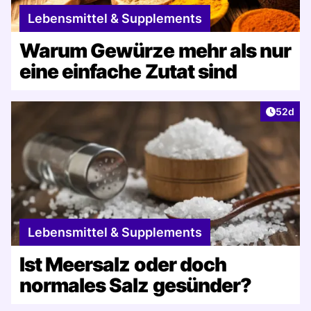
Lebensmittel & Supplements
Warum Gewürze mehr als nur
eine einfache Zutat sind
Artikel 
52d
Lebensmittel & Supplements
Ist Meersalz oder doch
normales Salz gesünder?