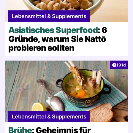
Lebensmittel & Supplements
Asiatisches Superfood
: 6
Gründe, warum Sie Nattō
probieren sollten
Artikel v
191d
Lebensmittel & Supplements
Brühe
: Geheimnis für