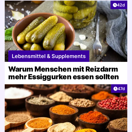
Artikel 
42d
Lebensmittel & Supplements
Warum Menschen mit Reizdarm
mehr Essiggurken essen sollten
Artikel
47d