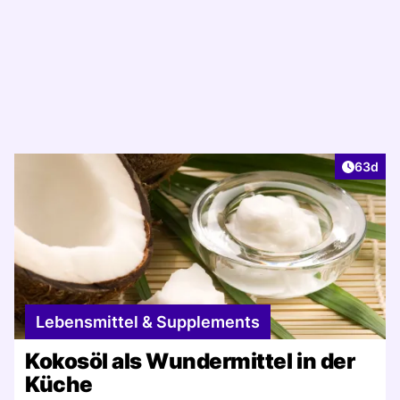
Artikel 
63d
Lebensmittel & Supplements
Kokosöl als Wundermittel in der
Küche