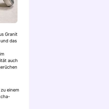
us Granit
 und das
 im
ität auch
dgerüchen
 zu einem
tcha-