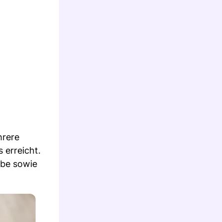
hrere
 erreicht.
rbe sowie