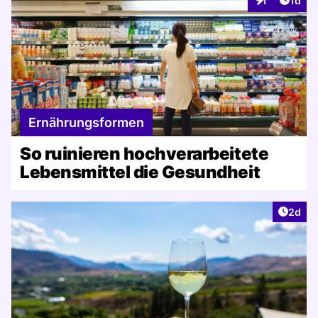
1
1d
Interaktionen
Ernährungsformen
So ruinieren hochverarbeitete
Lebensmittel die Gesundheit
Artike
2d