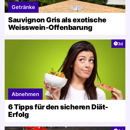
Getränke
Sauvignon Gris als exotische
Weisswein-Offenbarung
Artike
3d
Abnehmen
6 Tipps für den sicheren Diät-
Erfolg