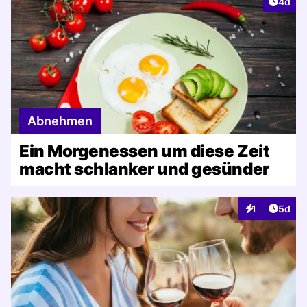
Artike
4d
Abnehmen
Ein Morgenessen um diese Zeit
macht schlanker und gesünder
Artike
1
5d
Interaktionen