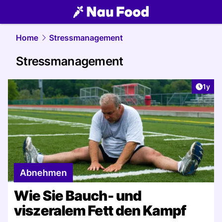
food.
NAU.ch
Home
Stressmanagement
Stressmanagement
Artike
1y
Abnehmen
Wie Sie Bauch- und
viszeralem Fett den Kampf