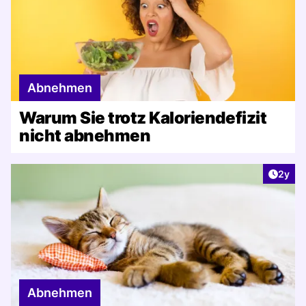
Abnehmen
Warum Sie trotz Kaloriendefizit
nicht abnehmen
Artike
2y
Abnehmen