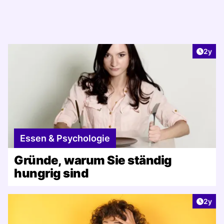
Artike
2y
Essen & Psychologie
Gründe, warum Sie ständig
hungrig sind
Artike
2y