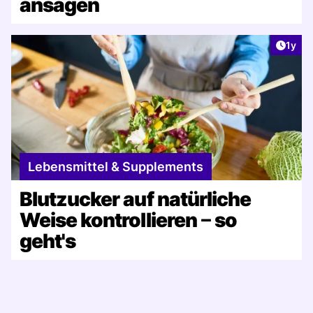
ansagen
Artike
1y
Lebensmittel & Supplements
Blutzucker auf natürliche
Weise kontrollieren ‒ so
geht's