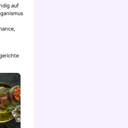
ndig auf
Veganismus
Chance,
gerichte