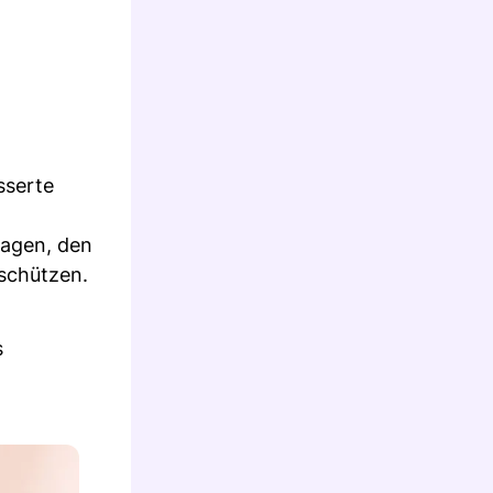
sserte
ragen, den
 schützen.
s