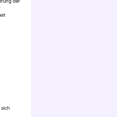
serung der
r
eit
 sich