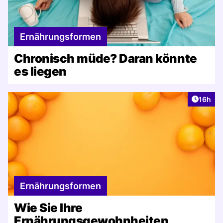
Ernährungsformen
Chronisch müde? Daran könnte
es liegen
Artikel
16h
Ernährungsformen
Wie Sie Ihre
Ernährungsgewohnheiten