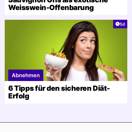
Weisswein-Offenbarung
Artike
5d
Abnehmen
6 Tipps für den sicheren Diät-
Erfolg
Footer