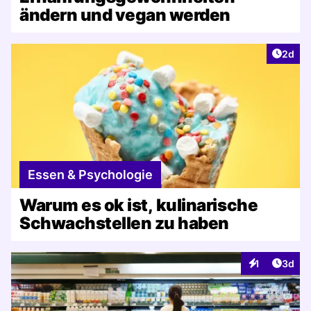
ändern und vegan werden
Artike
2d
Essen & Psychologie
Warum es ok ist, kulinarische
Schwachstellen zu haben
Artike
1
3d
Interaktionen