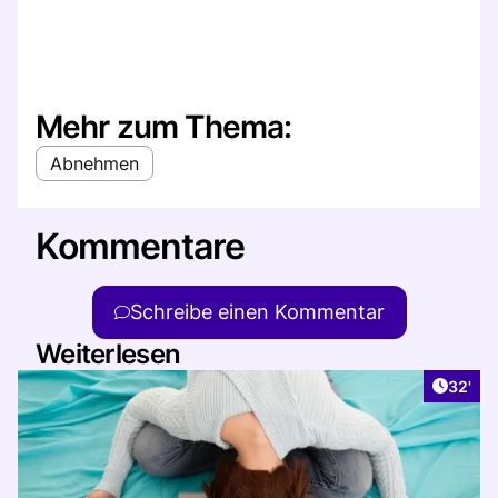
Mehr zum Thema:
Abnehmen
Kommentare
Schreibe einen Kommentar
Weiterlesen
Artikel
32'