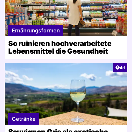
Ernährungsformen
So ruinieren hochverarbeitete
Lebensmittel die Gesundheit
Artike
4d
Getränke
Sauvignon Gris als exotische