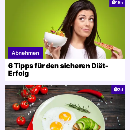
Artikel
15h
Abnehmen
6 Tipps für den sicheren Diät-
Erfolg
Artike
2d