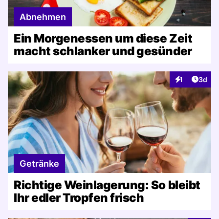
Abnehmen
Ein Morgenessen um diese Zeit
macht schlanker und gesünder
Artike
1
3d
Interaktionen
Getränke
Richtige Weinlagerung: So bleibt
Ihr edler Tropfen frisch