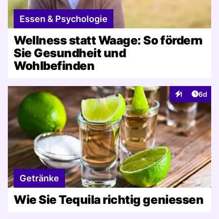
Essen & Psychologie
Wellness statt Waage: So fördern
Sie Gesundheit und
Wohlbefinden
Artike
1
6d
Interaktionen
Getränke
Wie Sie Tequila richtig geniessen