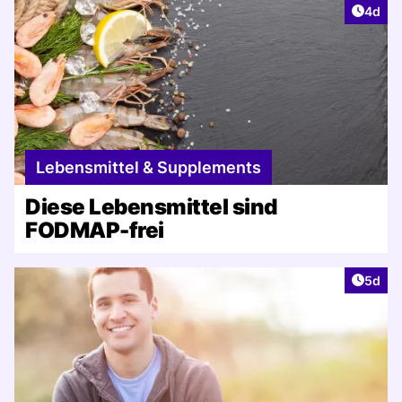
Artike
4d
Lebensmittel & Supplements
Diese Lebensmittel sind
FODMAP-frei
Artike
5d