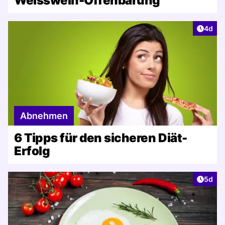
Weisswein-Offenbarung
Artike
4d
Abnehmen
6 Tipps für den sicheren Diät-
Erfolg
Artike
5d