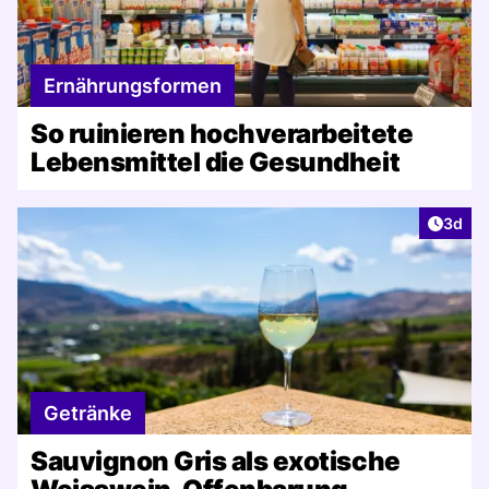
Ernährungsformen
So ruinieren hochverarbeitete
Lebensmittel die Gesundheit
Artike
3d
Getränke
Sauvignon Gris als exotische