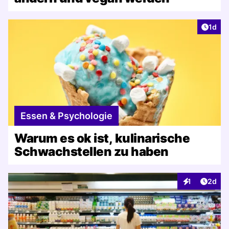
Artike
1d
Essen & Psychologie
Warum es ok ist, kulinarische
Schwachstellen zu haben
Artike
1
2d
Interaktionen