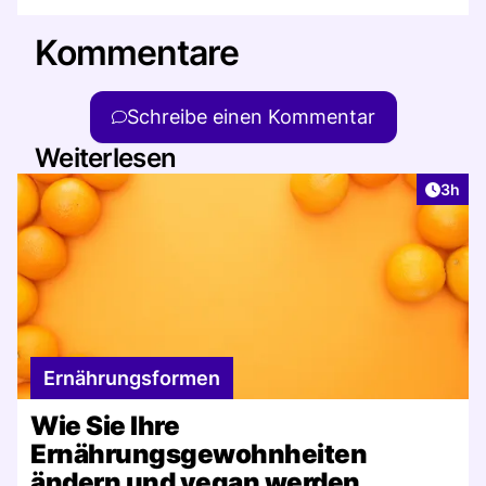
Kommentare
Schreibe einen Kommentar
Weiterlesen
Artike
3h
Ernährungsformen
Wie Sie Ihre
Ernährungsgewohnheiten
ändern und vegan werden