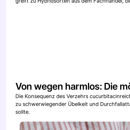
greift zu Hybridsorten aus dem Fachhandel, bei
Von wegen harmlos: Die mö
Die Konsequenz des Verzehrs cucurbitacinreic
zu schwerwiegender Übelkeit und Durchfallat
sollte.