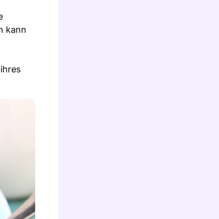
e
en kann
n
ihres