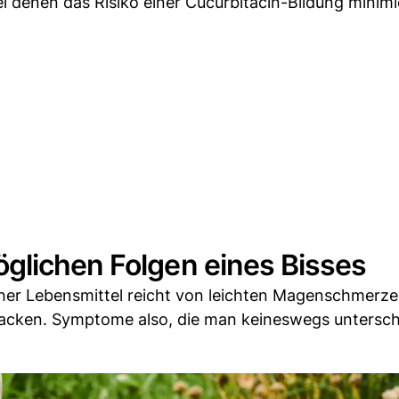
 denen das Risiko einer Cucurbitacin-Bildung minimie
glichen Folgen eines Bisses
her Lebensmittel reicht von leichten Magenschmerzen
tacken. Symptome also, die man keineswegs untersc