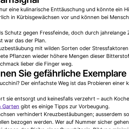
 nur eine kulinarische Enttäuschung und könnte ein H
ürlich in Kürbisgewächsen vor und können bei Mensc
ls Schutz gegen Fressfeinde, doch durch jahrelange 
t war das der Plan.
euzbestäubung mit wilden Sorten oder Stressfaktoren
e Pflanzen wieder höhere Mengen dieser Bittersto
schmack lieber die Finger weg.
nen Sie gefährliche Exemplare
ucchini? Der einfachste Weg ist das Probieren einer k
rt sie entsorgt und keinesfalls verzehrt – auch Koc
n Garten
gibt es einige Tipps zur Vorbeugung.
ächsen verhindert Kreuzbestäubungen; ausserdem so
llen bezogen werden. Wer auf Nummer sicher gehe