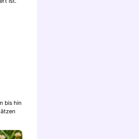
rt ist.
 bis hin
hätzen