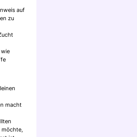
inweis auf
hen zu
Zucht
 wie
ffe
leinen
hen macht
llten
n möchte,