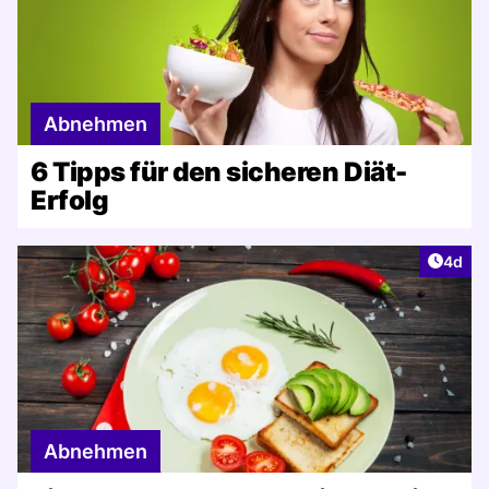
Abnehmen
6 Tipps für den sicheren Diät-
Erfolg
Artike
4d
Abnehmen