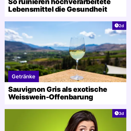
So ruinieren hochverarbeitete
Lebensmittel die Gesundheit
Artike
2d
Getränke
Sauvignon Gris als exotische
Weisswein-Offenbarung
Artike
3d