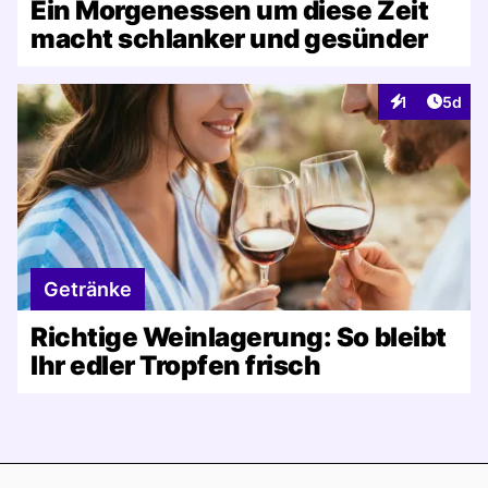
Ein Morgenessen um diese Zeit
macht schlanker und gesünder
Artike
1
5d
Interaktionen
Getränke
Richtige Weinlagerung: So bleibt
Ihr edler Tropfen frisch
Footer