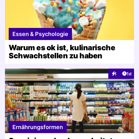
Essen & Psychologie
Warum es ok ist, kulinarische
Schwachstellen zu haben
Artike
1
1d
Interaktionen
Ernährungsformen