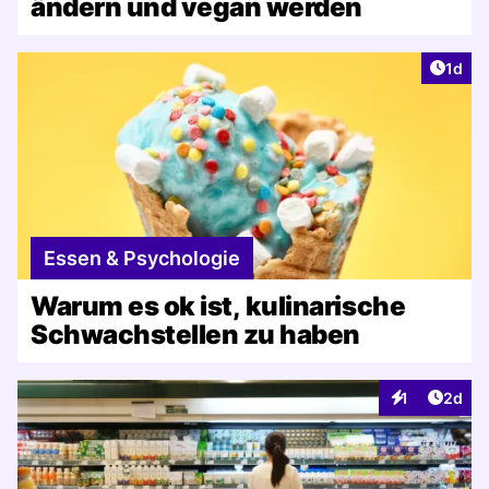
ändern und vegan werden
Artike
1d
Essen & Psychologie
Warum es ok ist, kulinarische
Schwachstellen zu haben
Artike
1
2d
Interaktionen