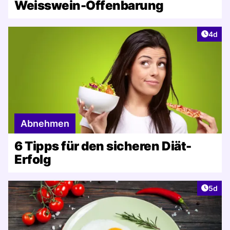
Weisswein-Offenbarung
Artike
4d
Abnehmen
6 Tipps für den sicheren Diät-
Erfolg
Artike
5d