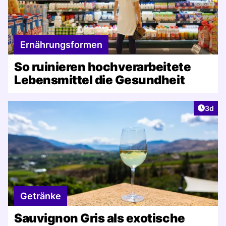
Ernährungsformen
So ruinieren hochverarbeitete
Lebensmittel die Gesundheit
Artike
3d
Getränke
Sauvignon Gris als exotische