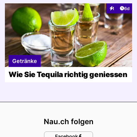
Artike
1
6d
Interaktionen
Getränke
Wie Sie Tequila richtig geniessen
Footer
Nau.ch folgen
Facebook