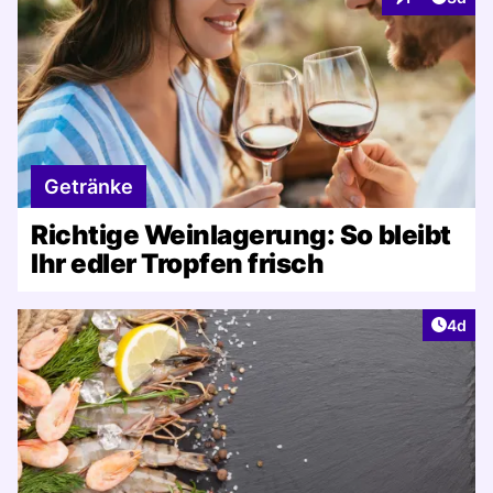
Interaktionen
Getränke
Richtige Weinlagerung: So bleibt
Ihr edler Tropfen frisch
Artike
4d