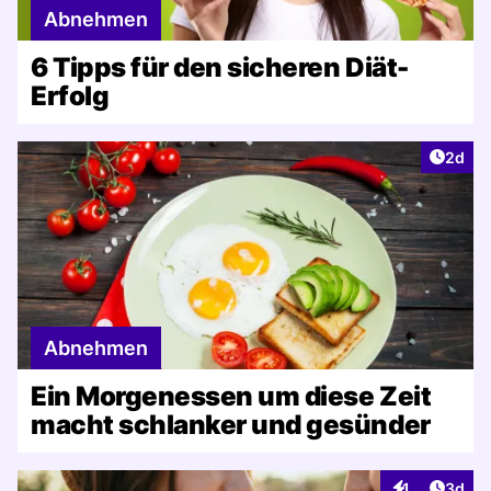
Abnehmen
6 Tipps für den sicheren Diät-
Erfolg
Artike
2d
Abnehmen
Ein Morgenessen um diese Zeit
macht schlanker und gesünder
Artike
1
3d