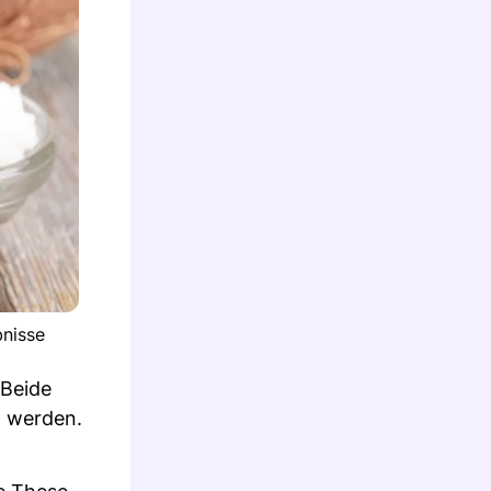
bnisse
 Beide
t werden.