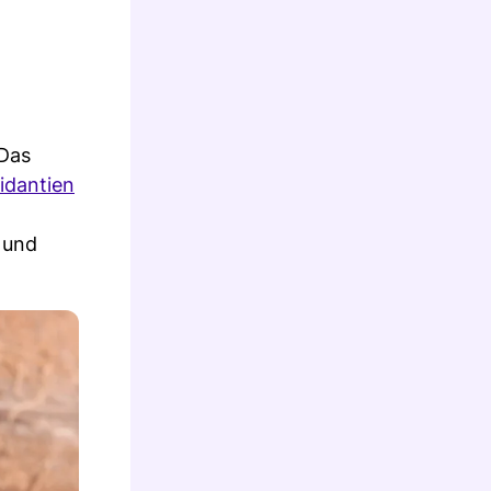
 Das
idantien
 und