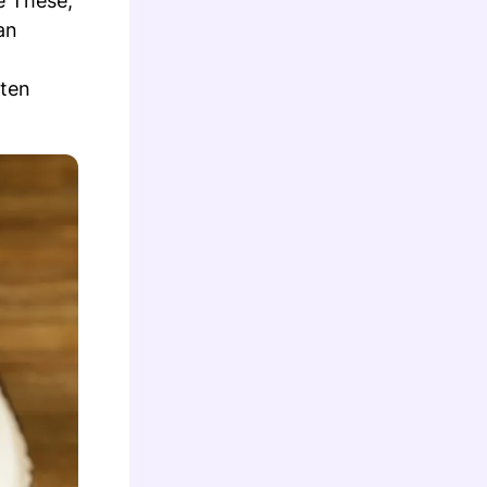
e These,
an
sten