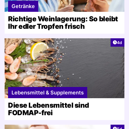
Getränke
Richtige Weinlagerung: So bleibt
Ihr edler Tropfen frisch
Artike
4d
Lebensmittel & Supplements
Diese Lebensmittel sind
FODMAP-frei
Artike
5d