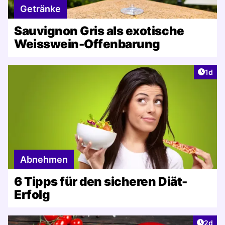
Getränke
Sauvignon Gris als exotische
Weisswein-Offenbarung
Artike
1d
Abnehmen
6 Tipps für den sicheren Diät-
Erfolg
Artike
2d