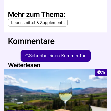
Mehr zum Thema:
Lebensmittel & Supplements
Kommentare
Schreibe einen Kommentar
Weiterlesen
Artike
7h