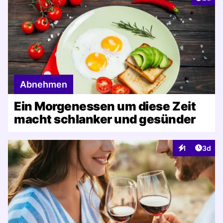
Abnehmen
Ein Morgenessen um diese Zeit
macht schlanker und gesünder
Artike
1
3d
Interaktionen