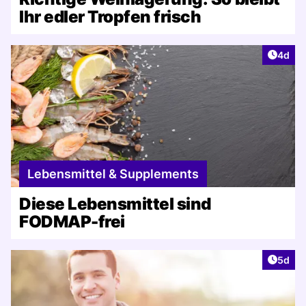
Ihr edler Tropfen frisch
Artike
4d
Lebensmittel & Supplements
Diese Lebensmittel sind
FODMAP-frei
Artike
5d