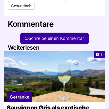
Gesundheit
Kommentare
Schreibe einen Kommentar
Weiterlesen
Artike
11'
Getränke
Sauvignon Gris als exotische