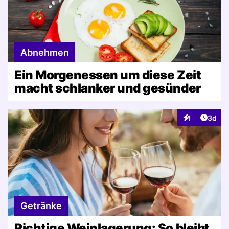
Abnehmen
Ein Morgenessen um diese Zeit
macht schlanker und gesünder
Artike
1
3d
Interaktionen
Getränke
Richtige Weinlagerung: So bleibt