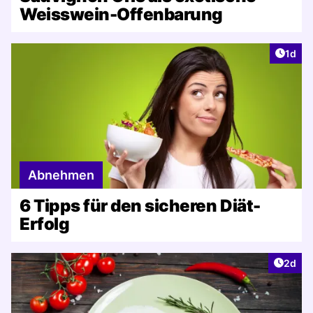
Weisswein-Offenbarung
Artike
1d
Abnehmen
6 Tipps für den sicheren Diät-
Erfolg
Artike
2d