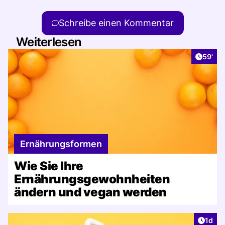
Schreibe einen Kommentar
Weiterlesen
Artikel
59'
Ernährungsformen
Wie Sie Ihre
Ernährungsgewohnheiten
ändern und vegan werden
Artike
1d