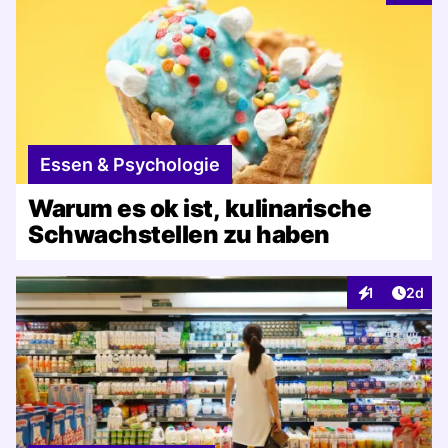
Essen & Psychologie
Warum es ok ist, kulinarische
Schwachstellen zu haben
Artike
1
2d
Interaktionen