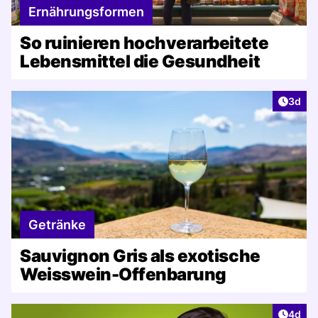
Ernährungsformen
So ruinieren hochverarbeitete
Lebensmittel die Gesundheit
Artike
3d
Getränke
Sauvignon Gris als exotische
Weisswein-Offenbarung
Artike
4d