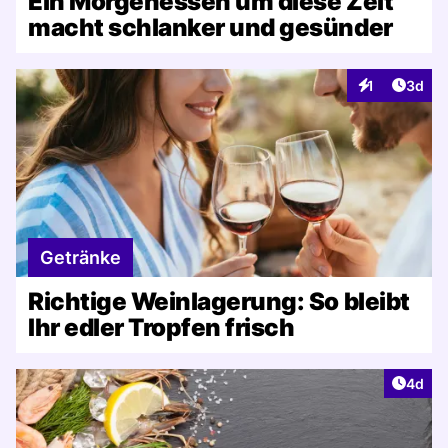
Ein Morgenessen um diese Zeit
macht schlanker und gesünder
Artike
1
3d
Interaktionen
Getränke
Richtige Weinlagerung: So bleibt
Ihr edler Tropfen frisch
Artike
4d