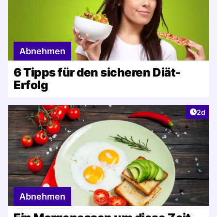
Abnehmen
6 Tipps für den sicheren Diät-
Erfolg
Artike
2d
Abnehmen