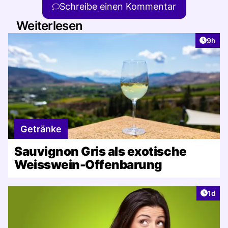
Schreibe einen Kommentar
Weiterlesen
Artike
9h
Getränke
Sauvignon Gris als exotische
Weisswein-Offenbarung
Artike
1d