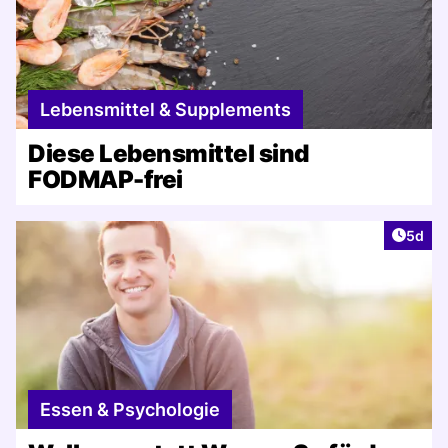
Lebensmittel & Supplements
Diese Lebensmittel sind
FODMAP-frei
Artike
5d
Essen & Psychologie