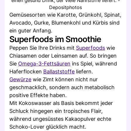
einen gesund Drink, der viele Nährstoffe liefert. -
Depositphotos
Gemüsesorten wie Karotte, Grünkohl, Spinat,
Avocado, Gurke, Blumenkohl und Kürbis sind
ein guter Anfang.
Superfoods im Smoothie
Peppen Sie Ihre Drinks mit
Superfoods
wie
Chiasamen oder Leinsamen auf. So bringen
Sie
Omega-3-Fettsäuren
ins Spiel, während
Haferflocken
Ballaststoffe
liefern.
Gewürze
wie Zimt können nicht nur
geschmacklich, sondern auch metabolisch
positive Effekte haben.
Mit Kokoswasser als Basis bekommt jeder
Schluck hingegen ein tropisches Flair,
während ungesüsstes Kakaopulver echte
Schoko-Lover glücklich macht.