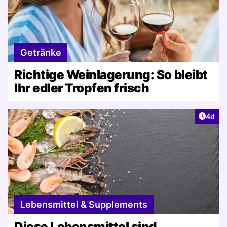
Getränke
Richtige Weinlagerung: So bleibt
Ihr edler Tropfen frisch
Artike
4d
Lebensmittel & Supplements
Diese Lebensmittel sind