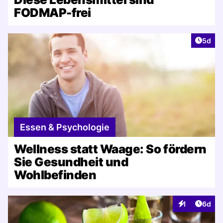
FODMAP-frei
Artike
5d
Essen & Psychologie
Wellness statt Waage: So fördern
Sie Gesundheit und
Wohlbefinden
Artike
1
6d
Interaktionen