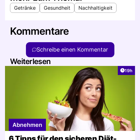
Getränke
Gesundheit
Nachhaltigkeit
Kommentare
Schreibe einen Kommentar
Weiterlesen
Artikel
19h
Abnehmen
6 Tipps für den sicheren Diät-