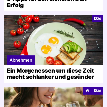
Erfolg
Artike
2d
Abnehmen
Ein Morgenessen um diese Zeit
macht schlanker und gesünder
Artike
1
3d
Interaktionen