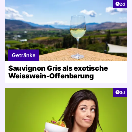
Artike
2d
Getränke
Sauvignon Gris als exotische
Weisswein-Offenbarung
Artike
3d