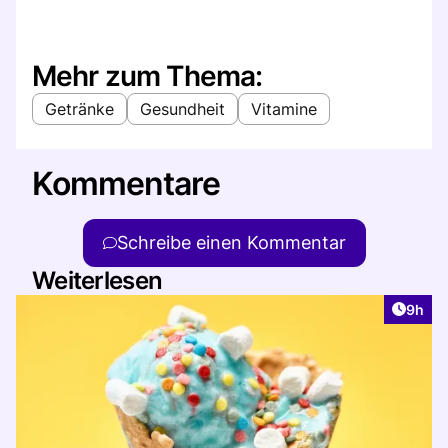
Mehr zum Thema:
Getränke
Gesundheit
Vitamine
Kommentare
Schreibe einen Kommentar
Weiterlesen
Artike
9h