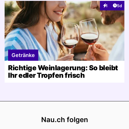
Artike
1
5d
Interaktionen
Getränke
Richtige Weinlagerung: So bleibt
Ihr edler Tropfen frisch
Footer
Nau.ch folgen