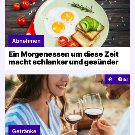
Abnehmen
Ein Morgenessen um diese Zeit
macht schlanker und gesünder
Artike
1
4d
Interaktionen
Getränke