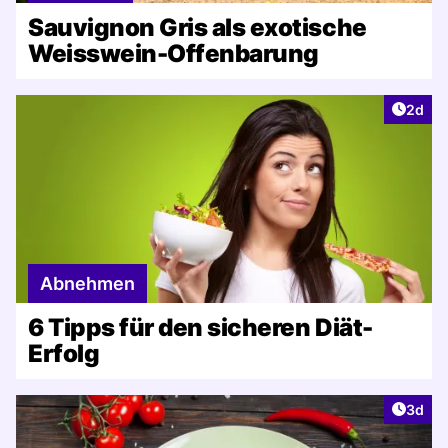
Sauvignon Gris als exotische
Weisswein-Offenbarung
Artike
2d
Abnehmen
6 Tipps für den sicheren Diät-
Erfolg
Artike
3d