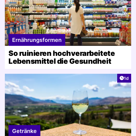
Ernährungsformen
So ruinieren hochverarbeitete
Lebensmittel die Gesundheit
Artike
1d
Getränke