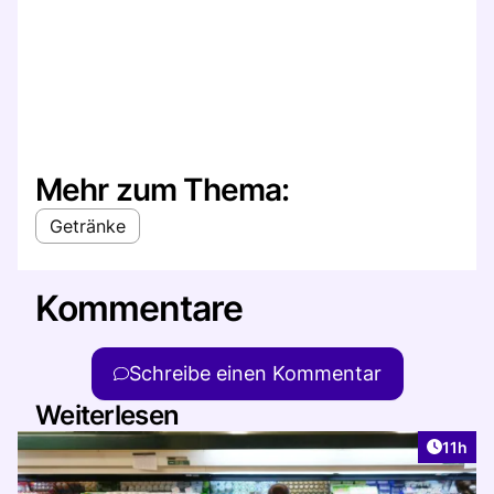
Mehr zum Thema:
Getränke
Kommentare
Schreibe einen Kommentar
Weiterlesen
Artikel
11h