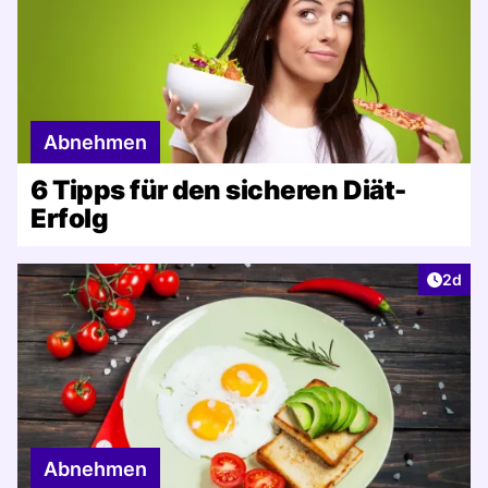
Abnehmen
6 Tipps für den sicheren Diät-
Erfolg
Artike
2d
Abnehmen