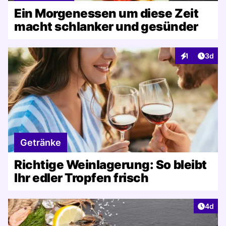
Ein Morgenessen um diese Zeit
macht schlanker und gesünder
Artike
1
3d
Interaktionen
Getränke
Richtige Weinlagerung: So bleibt
Ihr edler Tropfen frisch
Artike
4d