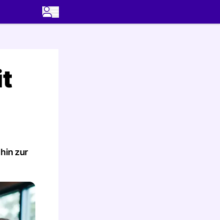
it
hin zur