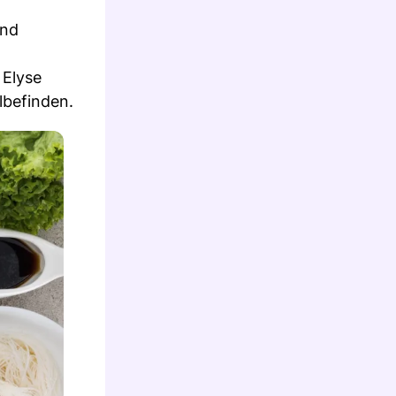
und
 Elyse
lbefinden.