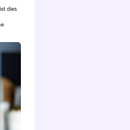
st dies
ne