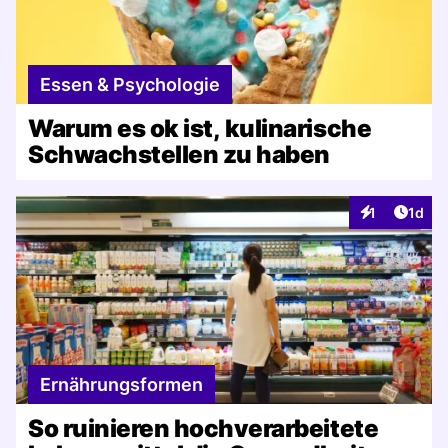
Essen & Psychologie
Warum es ok ist, kulinarische
Schwachstellen zu haben
Artike
1
1d
Interaktionen
Ernährungsformen
So ruinieren hochverarbeitete