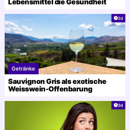
Lebensmittel die Gesundheit
Artike
2d
Getränke
Sauvignon Gris als exotische
Weisswein-Offenbarung
Artike
3d