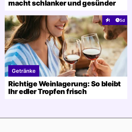
macht schlanker und gesünder
Artike
1
5d
Interaktionen
Getränke
Richtige Weinlagerung: So bleibt
Ihr edler Tropfen frisch
Footer