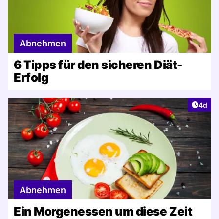
Abnehmen
6 Tipps für den sicheren Diät-
Erfolg
Artike
4d
Abnehmen
Ein Morgenessen um diese Zeit