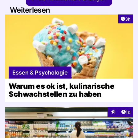
Weiterlesen
Artike
3h
Essen & Psychologie
Warum es ok ist, kulinarische
Schwachstellen zu haben
Artike
1
1d
Interaktionen