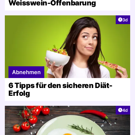
Weisswein-Offenbarung
Artike
3d
Abnehmen
6 Tipps für den sicheren Diät-
Erfolg
Artike
4d