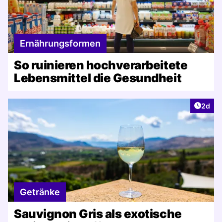
Ernährungsformen
So ruinieren hochverarbeitete
Lebensmittel die Gesundheit
Artike
2d
Getränke
Sauvignon Gris als exotische