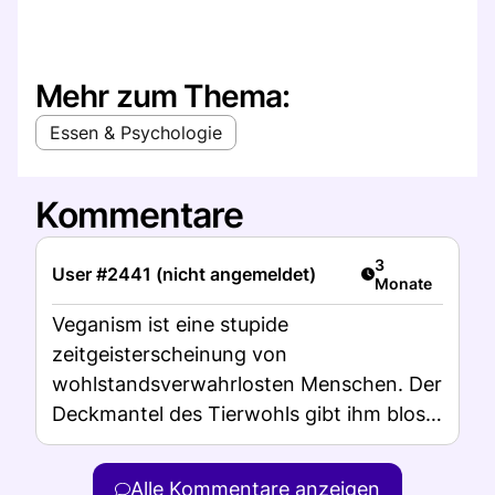
Mehr zum Thema:
Essen & Psychologie
Kommentare
Artikel veröffent
3
User #2441 (nicht angemeldet)
Monate
Veganism ist eine stupide
zeitgeisterscheinung von
wohlstandsverwahrlosten Menschen. Der
Deckmantel des Tierwohls gibt ihm bloss
den Anstrich des edeln handelns
Alle Kommentare anzeigen