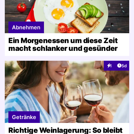
Abnehmen
Ein Morgenessen um diese Zeit
macht schlanker und gesünder
Artike
1
5d
Interaktionen
Getränke
Richtige Weinlagerung: So bleibt