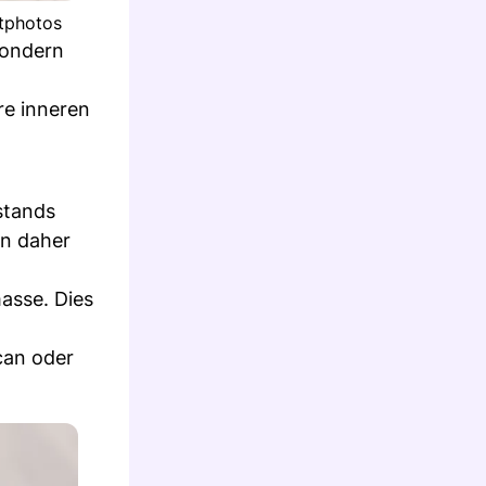
tphotos
sondern
re inneren
stands
nn daher
asse. Dies
can oder