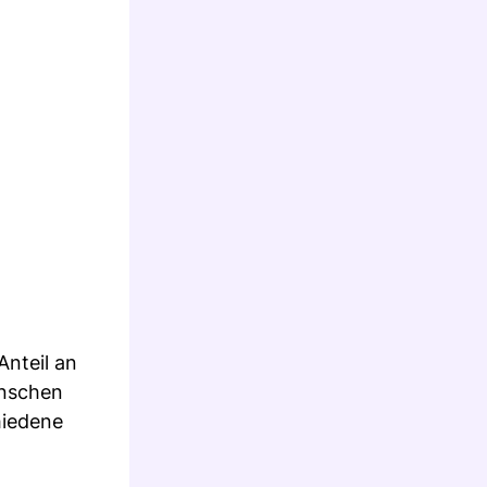
Anteil an
enschen
hiedene