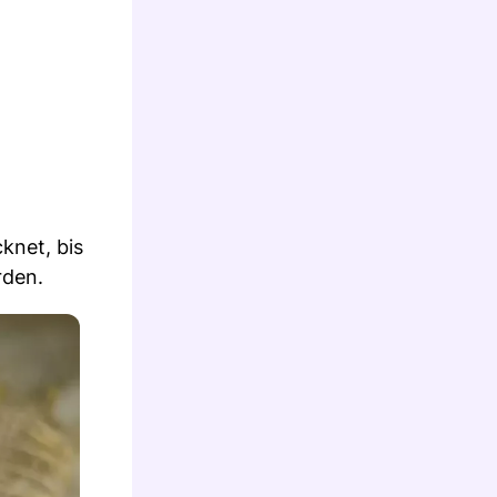
knet, bis
rden.