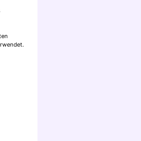
s
ten
erwendet.