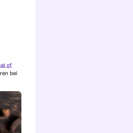
al of
ren bei