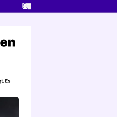
ten
t. Es