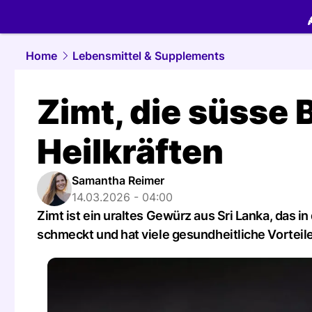
food.
NAU.
Home
Lebensmittel & Supplements
Zimt, die süsse 
Heilkräften
Samantha Reimer
14.03.2026 - 04:00
Zimt ist ein uraltes Gewürz aus Sri Lanka, das i
schmeckt und hat viele gesundheitliche Vorteile