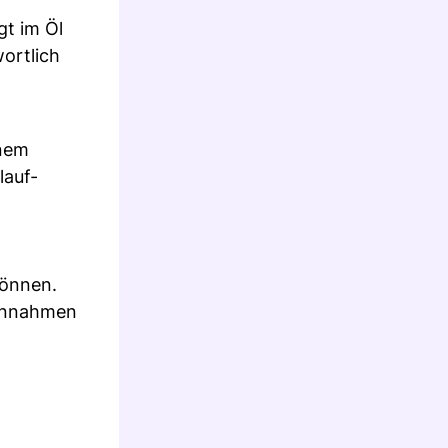
t im Öl
ortlich
inem
lauf-
können.
Einnahmen