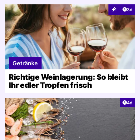
Artike
1
3d
Interaktionen
Getränke
Richtige Weinlagerung: So bleibt
Ihr edler Tropfen frisch
Artike
4d