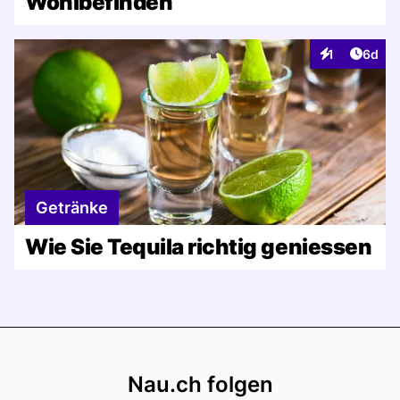
Wohlbefinden
Artike
1
6d
Interaktionen
Getränke
Wie Sie Tequila richtig geniessen
Footer
Nau.ch folgen