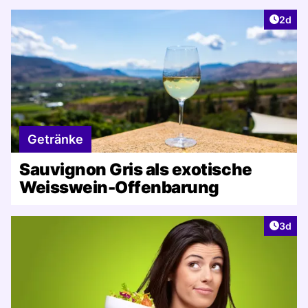
Artike
2d
Getränke
Sauvignon Gris als exotische
Weisswein-Offenbarung
Artike
3d