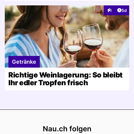
Artike
1
5d
Interaktionen
Getränke
Richtige Weinlagerung: So bleibt
Ihr edler Tropfen frisch
Footer
Nau.ch folgen