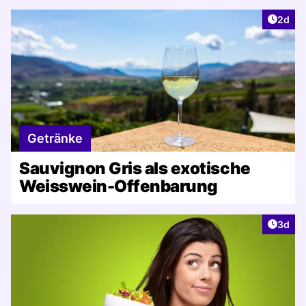
Artike
2d
Getränke
Sauvignon Gris als exotische
Weisswein-Offenbarung
Artike
3d