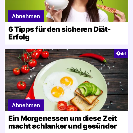
Abnehmen
6 Tipps für den sicheren Diät-
Erfolg
Artike
4d
Abnehmen
Ein Morgenessen um diese Zeit
macht schlanker und gesünder