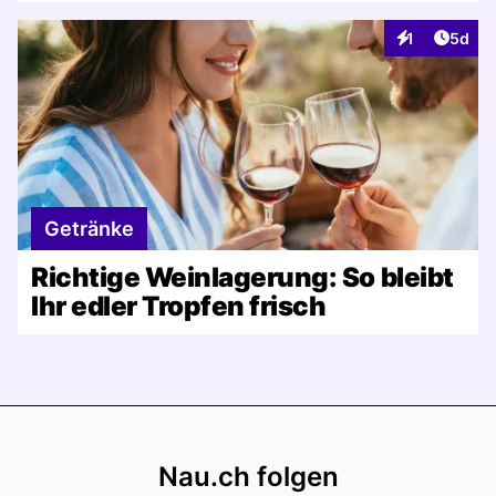
Artike
1
5d
Interaktionen
Getränke
Richtige Weinlagerung: So bleibt
Ihr edler Tropfen frisch
Footer
Nau.ch folgen