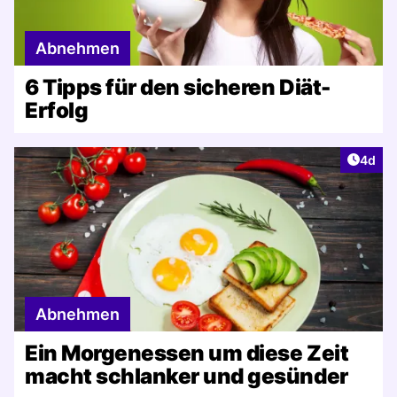
Abnehmen
6 Tipps für den sicheren Diät-
Erfolg
Artike
4d
Abnehmen
Ein Morgenessen um diese Zeit
macht schlanker und gesünder