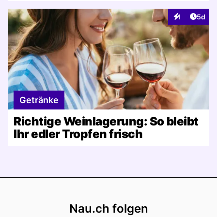
Artike
1
5d
Interaktionen
Getränke
Richtige Weinlagerung: So bleibt
Ihr edler Tropfen frisch
Footer
Nau.ch folgen