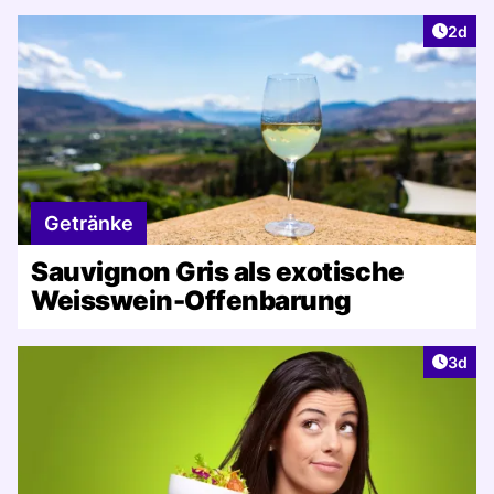
Artike
2d
Getränke
Sauvignon Gris als exotische
Weisswein-Offenbarung
Artike
3d