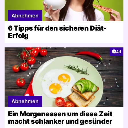
Abnehmen
6 Tipps für den sicheren Diät-
Erfolg
Artike
4d
Abnehmen
Ein Morgenessen um diese Zeit
macht schlanker und gesünder