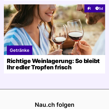
Artike
1
5d
Interaktionen
Getränke
Richtige Weinlagerung: So bleibt
Ihr edler Tropfen frisch
Footer
Nau.ch folgen