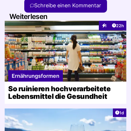
Schreibe einen Kommentar
Weiterlesen
Artikel 
1
22h
Interaktionen
Ernährungsformen
So ruinieren hochverarbeitete
Lebensmittel die Gesundheit
Artike
1d