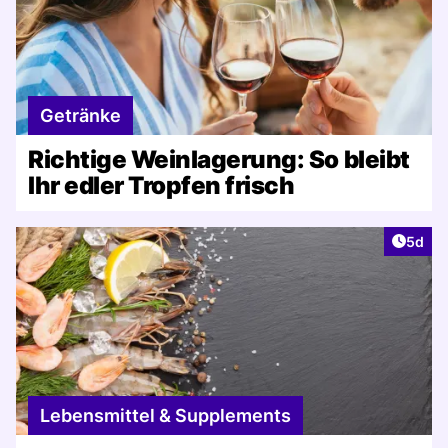
Getränke
Richtige Weinlagerung: So bleibt
Ihr edler Tropfen frisch
Artike
5d
Lebensmittel & Supplements