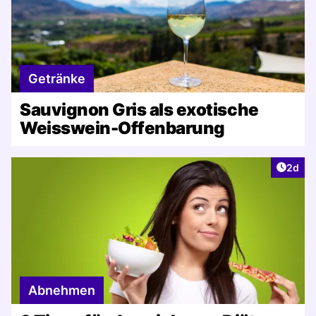
Getränke
Sauvignon Gris als exotische
Weisswein-Offenbarung
Artike
2d
Abnehmen