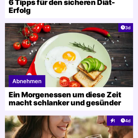
6 Tipps für den sicheren Diät-
Erfolg
Artike
3d
Abnehmen
Ein Morgenessen um diese Zeit
macht schlanker und gesünder
Artike
1
4d
Interaktionen