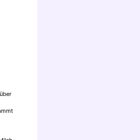
rüber
tammt