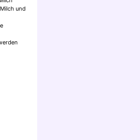
Milch
 Milch und
ke
.
 werden