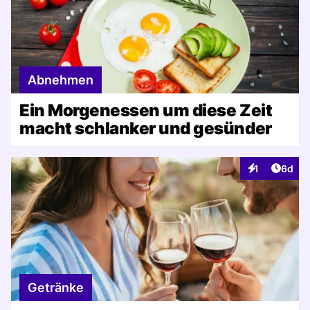
Abnehmen
Ein Morgenessen um diese Zeit
macht schlanker und gesünder
Artike
1
6d
Interaktionen
Getränke