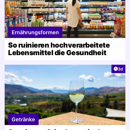
Ernährungsformen
So ruinieren hochverarbeitete
Lebensmittel die Gesundheit
Artike
3d
Getränke