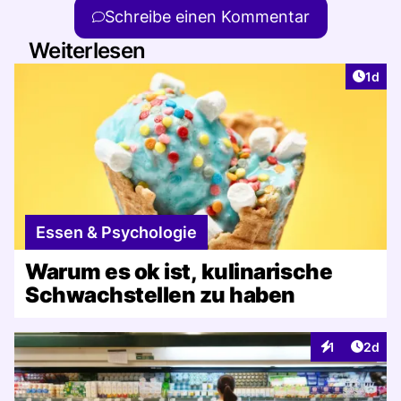
Schreibe einen Kommentar
Weiterlesen
Artike
1d
Essen & Psychologie
Warum es ok ist, kulinarische
Schwachstellen zu haben
Artike
1
2d
Interaktionen