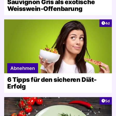
Sauvignon Gris als exotische
Weisswein-Offenbarung
Artike
4d
Abnehmen
6 Tipps für den sicheren Diät-
Erfolg
Artike
5d