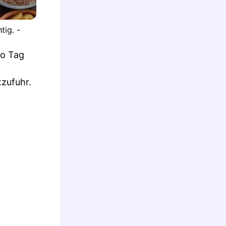
tig. -
ro Tag
tzufuhr.