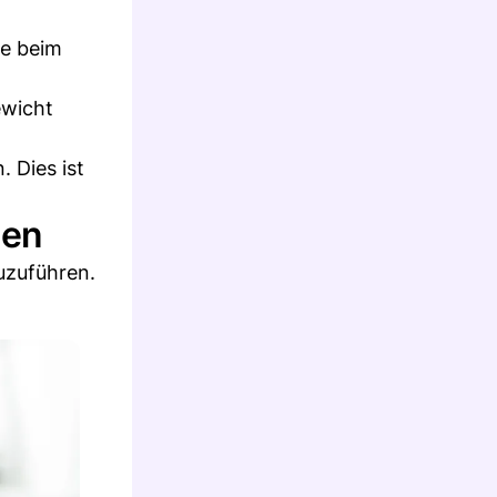
ie beim
ewicht
 Dies ist
gen
uzuführen.