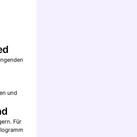
ed
rengenden
den und
nd
ern. Für
Kilogramm