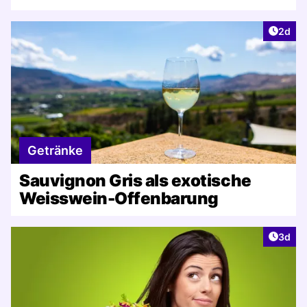
Artike
2d
Getränke
Sauvignon Gris als exotische
Weisswein-Offenbarung
Artike
3d