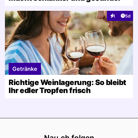
Artike
1
5d
Interaktionen
Getränke
Richtige Weinlagerung: So bleibt
Ihr edler Tropfen frisch
Footer
Nau.ch folgen