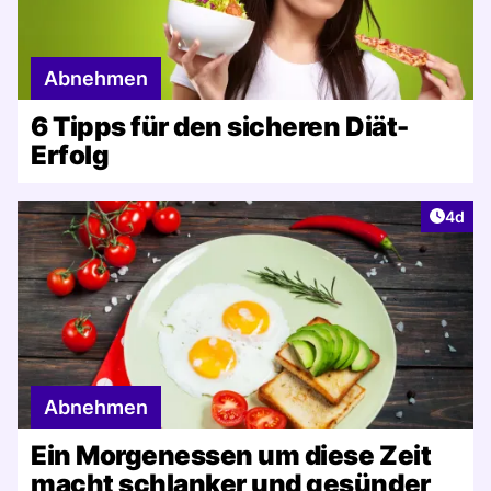
Abnehmen
6 Tipps für den sicheren Diät-
Erfolg
Artike
4d
Abnehmen
Ein Morgenessen um diese Zeit
macht schlanker und gesünder