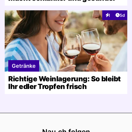
Artike
1
5d
Interaktionen
Getränke
Richtige Weinlagerung: So bleibt
Ihr edler Tropfen frisch
Footer
Nau.ch folgen