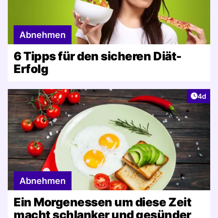
Abnehmen
6 Tipps für den sicheren Diät-
Erfolg
Artike
4d
Abnehmen
Ein Morgenessen um diese Zeit
macht schlanker und gesünder