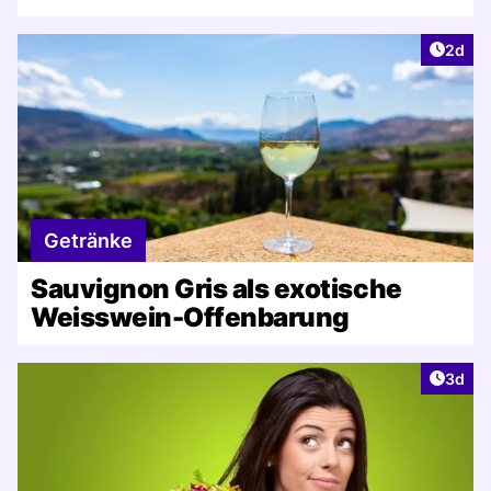
Artike
2d
Getränke
Sauvignon Gris als exotische
Weisswein-Offenbarung
Artike
3d