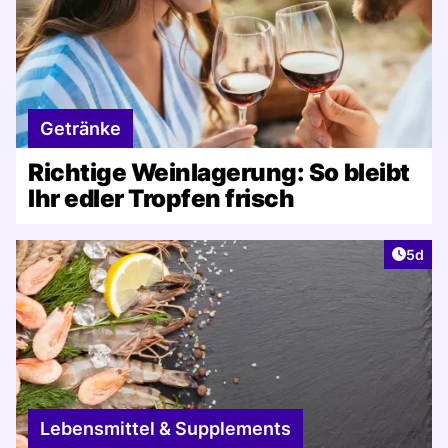
Getränke
Richtige Weinlagerung: So bleibt
Ihr edler Tropfen frisch
Artike
5d
Lebensmittel & Supplements