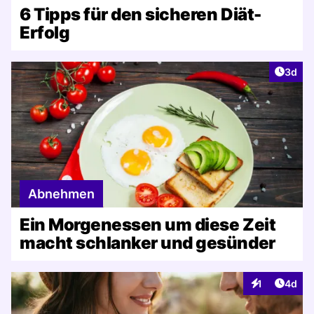
6 Tipps für den sicheren Diät-
Erfolg
Artike
3d
Abnehmen
Ein Morgenessen um diese Zeit
macht schlanker und gesünder
Artike
1
4d
Interaktionen