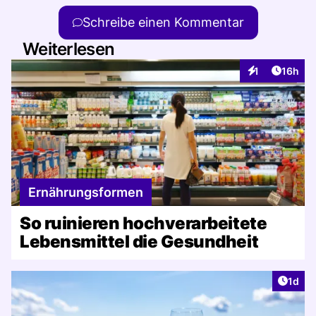
Schreibe einen Kommentar
Weiterlesen
Artikel
1
16h
Interaktionen
Ernährungsformen
So ruinieren hochverarbeitete
Lebensmittel die Gesundheit
Artike
1d