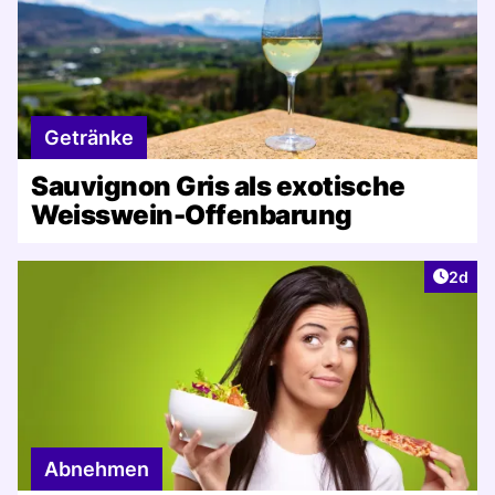
Getränke
Sauvignon Gris als exotische
Weisswein-Offenbarung
Artike
2d
Abnehmen