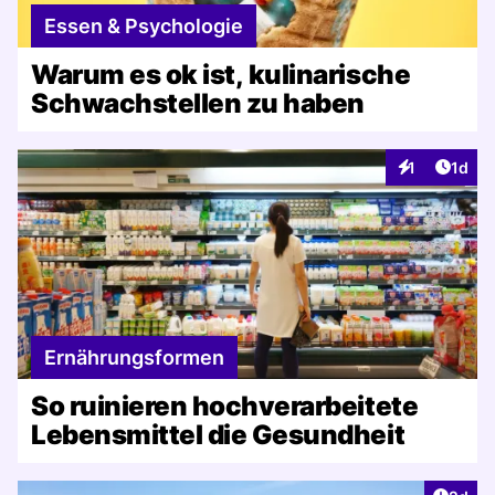
Essen & Psychologie
Warum es ok ist, kulinarische
Schwachstellen zu haben
Artike
1
1d
Interaktionen
Ernährungsformen
So ruinieren hochverarbeitete
Lebensmittel die Gesundheit