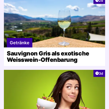
Artike
2d
Getränke
Sauvignon Gris als exotische
Weisswein-Offenbarung
Artike
3d