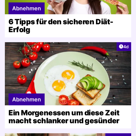
Abnehmen
6 Tipps für den sicheren Diät-
Erfolg
Artike
4d
Abnehmen
Ein Morgenessen um diese Zeit
macht schlanker und gesünder