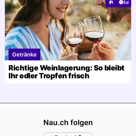
Artike
1
5d
Interaktionen
Getränke
Richtige Weinlagerung: So bleibt
Ihr edler Tropfen frisch
Footer
Nau.ch folgen