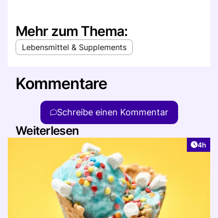
Mehr zum Thema:
Lebensmittel & Supplements
Kommentare
Schreibe einen Kommentar
Weiterlesen
Artike
4h