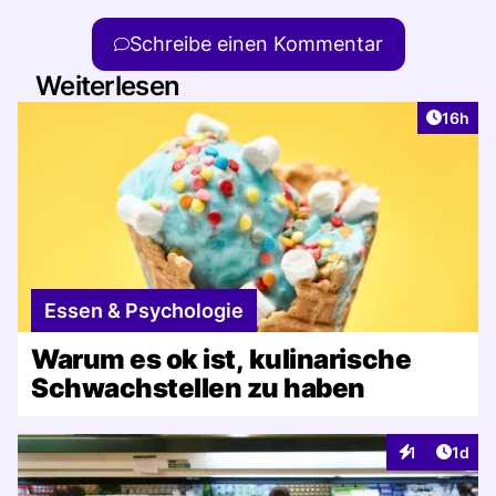
Schreibe einen Kommentar
Weiterlesen
Artikel
16h
Essen & Psychologie
Warum es ok ist, kulinarische
Schwachstellen zu haben
Artike
1
1d
Interaktionen