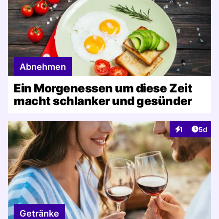
Abnehmen
Ein Morgenessen um diese Zeit
macht schlanker und gesünder
Artike
1
5d
Interaktionen
Getränke