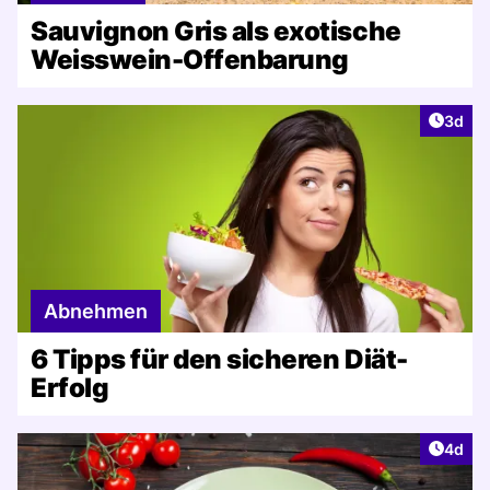
Sauvignon Gris als exotische
Weisswein-Offenbarung
Artike
3d
Abnehmen
6 Tipps für den sicheren Diät-
Erfolg
Artike
4d