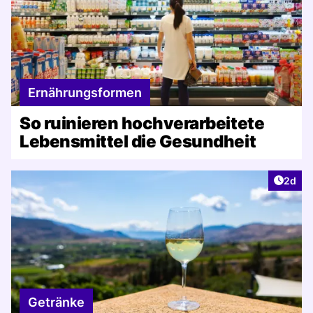
Ernährungsformen
So ruinieren hochverarbeitete
Lebensmittel die Gesundheit
Artike
2d
Getränke