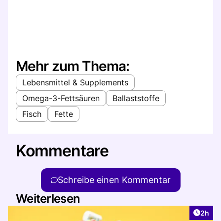
Mehr zum Thema:
Lebensmittel & Supplements
Omega-3-Fettsäuren
Ballaststoffe
Fisch
Fette
Kommentare
Schreibe einen Kommentar
Weiterlesen
Artike
2h