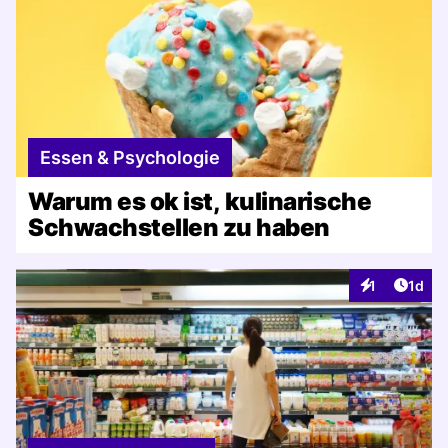
Essen & Psychologie
Warum es ok ist, kulinarische
Schwachstellen zu haben
Artike
1
1d
Interaktionen