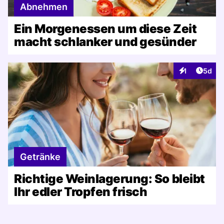
Abnehmen
Ein Morgenessen um diese Zeit
macht schlanker und gesünder
Artike
1
5d
Interaktionen
Getränke
Richtige Weinlagerung: So bleibt
Ihr edler Tropfen frisch