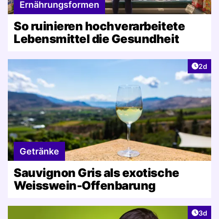
Ernährungsformen
So ruinieren hochverarbeitete
Lebensmittel die Gesundheit
Artike
2d
Getränke
Sauvignon Gris als exotische
Weisswein-Offenbarung
Artike
3d