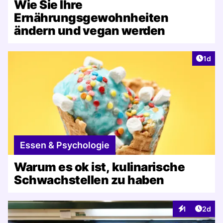
Wie Sie Ihre
Ernährungsgewohnheiten
ändern und vegan werden
Artike
1d
Essen & Psychologie
Warum es ok ist, kulinarische
Schwachstellen zu haben
Artike
1
2d
Interaktionen