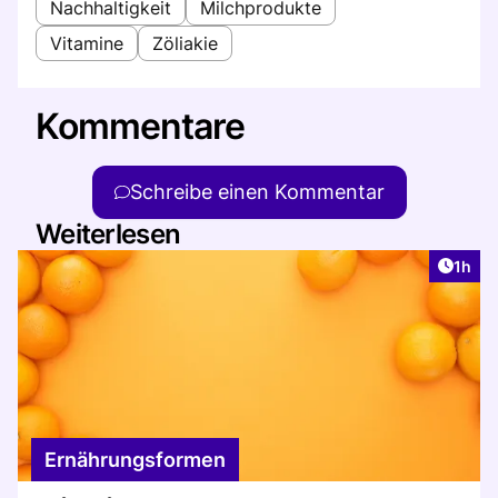
Nachhaltigkeit
Milchprodukte
Vitamine
Zöliakie
Kommentare
Schreibe einen Kommentar
Weiterlesen
Artike
1h
Ernährungsformen