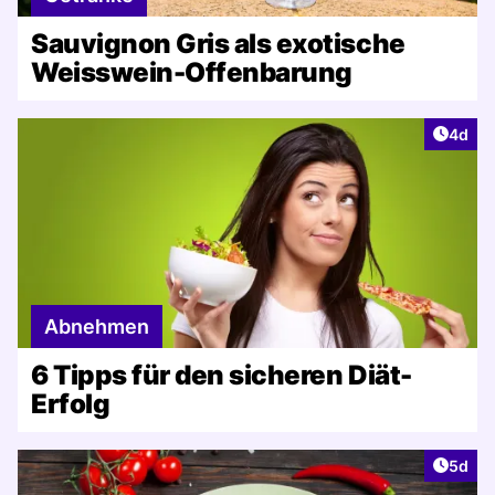
Sauvignon Gris als exotische
Weisswein-Offenbarung
Artike
4d
Abnehmen
6 Tipps für den sicheren Diät-
Erfolg
Artike
5d