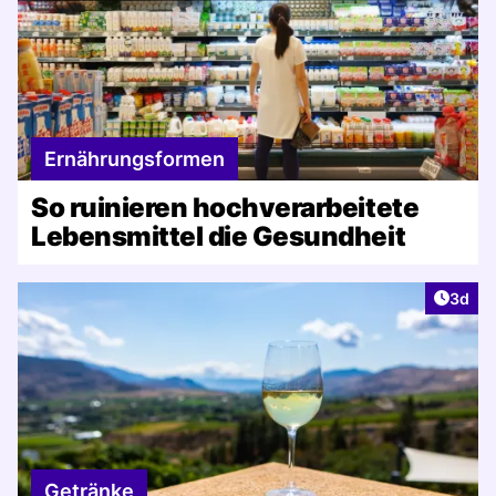
Ernährungsformen
So ruinieren hochverarbeitete
Lebensmittel die Gesundheit
Artike
3d
Getränke