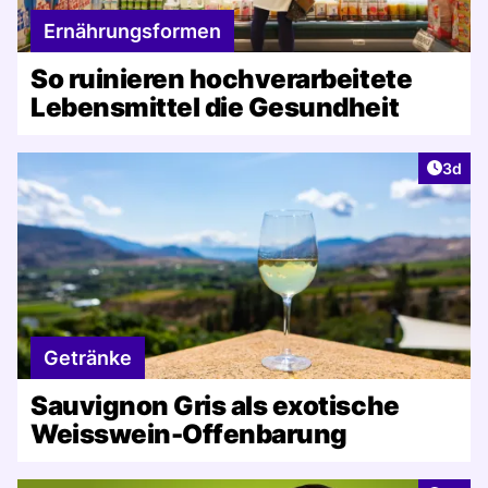
Ernährungsformen
So ruinieren hochverarbeitete
Lebensmittel die Gesundheit
Artike
3d
Getränke
Sauvignon Gris als exotische
Weisswein-Offenbarung