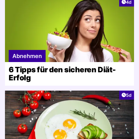
Artike
4d
Abnehmen
6 Tipps für den sicheren Diät-
Erfolg
Artike
5d