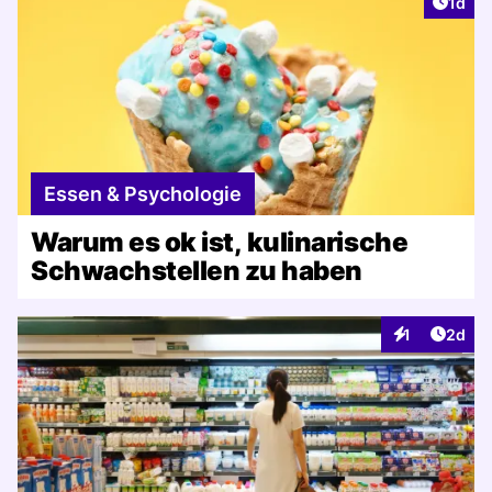
Artike
1d
Essen & Psychologie
Warum es ok ist, kulinarische
Schwachstellen zu haben
Artike
1
2d
Interaktionen