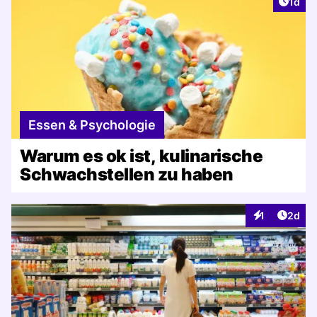
Artike
1d
Essen & Psychologie
Warum es ok ist, kulinarische
Schwachstellen zu haben
Artike
1
2d
Interaktionen