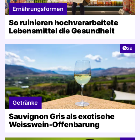
Ernährungsformen
So ruinieren hochverarbeitete
Lebensmittel die Gesundheit
Artike
3d
Getränke
Sauvignon Gris als exotische
Weisswein-Offenbarung