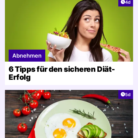
Artike
4d
Abnehmen
6 Tipps für den sicheren Diät-
Erfolg
Artike
5d