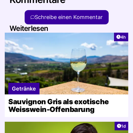
Schreibe einen Kommentar
Weiterlesen
Artike
4h
Getränke
Sauvignon Gris als exotische
Weisswein-Offenbarung
Artike
1d