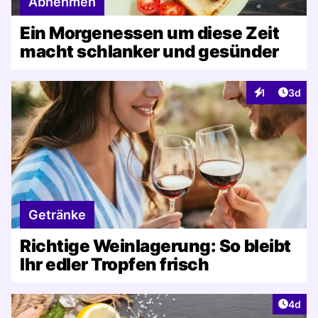
Abnehmen
Ein Morgenessen um diese Zeit
macht schlanker und gesünder
Artike
1
3d
Interaktionen
Getränke
Richtige Weinlagerung: So bleibt
Ihr edler Tropfen frisch
Artike
4d