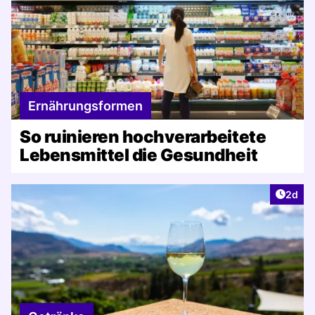
Ernährungsformen
So ruinieren hochverarbeitete
Lebensmittel die Gesundheit
Artike
2d