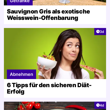
Getränke
Sauvignon Gris als exotische
Weisswein-Offenbarung
Artike
3d
Abnehmen
6 Tipps für den sicheren Diät-
Erfolg
Artike
4d