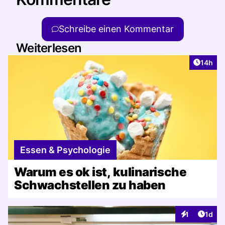
Schreibe einen Kommentar
Weiterlesen
Artikel
14h
Essen & Psychologie
Warum es ok ist, kulinarische
Schwachstellen zu haben
Artike
1
1d
Interaktionen