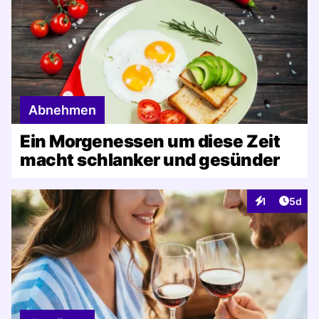
Abnehmen
Ein Morgenessen um diese Zeit
macht schlanker und gesünder
Artike
1
5d
Interaktionen