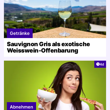
Getränke
Sauvignon Gris als exotische
Weisswein-Offenbarung
Artike
4d
Abnehmen