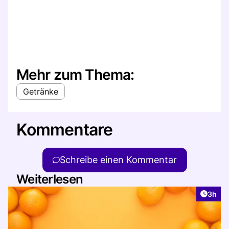
Mehr zum Thema:
Getränke
Kommentare
Schreibe einen Kommentar
Weiterlesen
Artike
3h