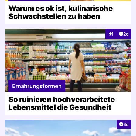
Warum es ok ist, kulinarische
Schwachstellen zu haben
Artike
1
2d
Interaktionen
Ernährungsformen
So ruinieren hochverarbeitete
Lebensmittel die Gesundheit
Artike
3d