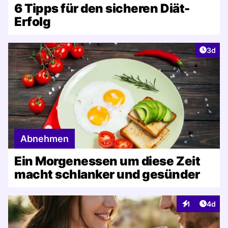
6 Tipps für den sicheren Diät-
Erfolg
Artike
3d
Abnehmen
Ein Morgenessen um diese Zeit
macht schlanker und gesünder
Artike
1
4d
Interaktionen