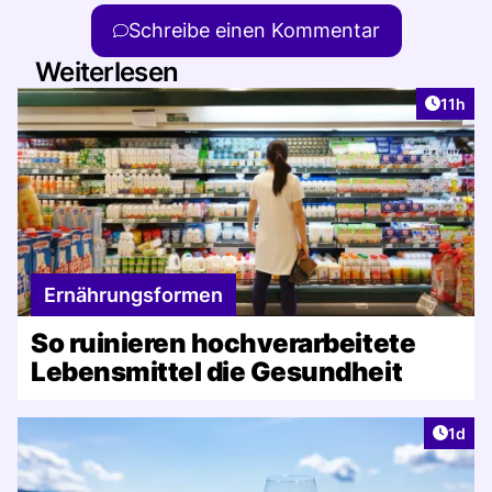
Schreibe einen Kommentar
Weiterlesen
Artikel
11h
Ernährungsformen
So ruinieren hochverarbeitete
Lebensmittel die Gesundheit
Artike
1d