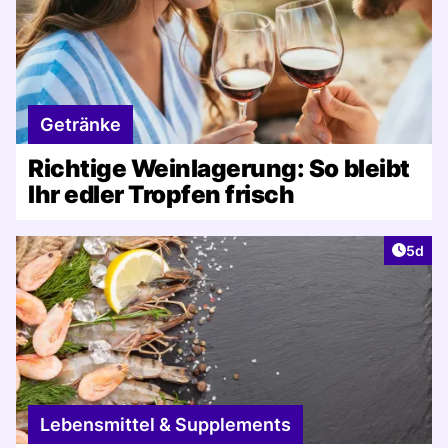
Getränke
Richtige Weinlagerung: So bleibt
Ihr edler Tropfen frisch
Artike
5d
Lebensmittel & Supplements