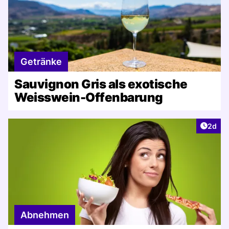
Getränke
Sauvignon Gris als exotische
Weisswein-Offenbarung
Artike
2d
Abnehmen